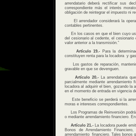
arrendatario deberá rectificar sus d
correspondiente más el interés morator
obligación de reintegrar el impuesto ni 
El arrendador considerará la operaci
contables pertinentes.
En los casos en que el bien cuyo uso s
del cesionario al cedente, el cesionar
valor anterior a la transmisión.”
Artículo 19.-
Para la determina
constituyen renta para la locadora y gas
Los gastos de reparación, mantenimie
gravable en que se devenguen.
Artículo 20.-
La arrendataria que
parcialmente mediante arrendamiento fi
locadora al adquirir el bien, gozando la
en el momento de entrada en vigencia de
Este beneficio se perderá si la arren
moras e intereses correspondientes.
Los Programas de Reinversión podrán ej
o mediante arrendamiento financiero. En 
Artículo 21.-
La locadora puede emiti
Bonos de Arrendamiento Financiero, 
arrendamiento financiero. Tales bonos q