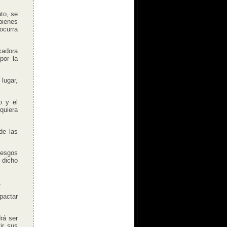
ato, se
bienes
ocurra
cadora
por la
lugar,
o y el
quiera
de las
iesgos
 dicho
.
pactar
rá ser
ir sus