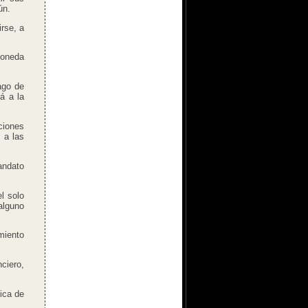
ún.
irse, a
moneda
ago de
á a la
ciones
 a las
andato
l solo
alguno
miento
ciero,
ica de