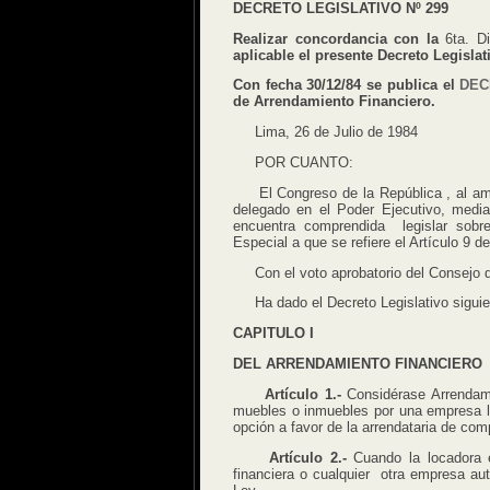
DECRETO LEGISLATIVO Nº 299
Realizar concordancia con la
6ta. D
aplicable el presente Decreto Legislat
Con fecha 30/12/84 se publica el
DEC
de Arrendamiento Financiero.
Lima, 26 de Julio de 1984
POR CUANTO:
El Congreso de la República , al ampar
delegado en el Poder Ejecutivo, media
encuentra comprendida legislar sobre
Especial a que se refiere el Artículo 9 d
Con el voto aprobatorio del Consejo d
Ha dado el Decreto Legislativo siguie
CAPITULO I
DEL ARRENDAMIENTO FINANCIERO
Artículo 1.-
Considérase Arrendamie
muebles o inmuebles por una empresa lo
opción a favor de la arrendataria de com
Artículo 2.-
Cuando la locadora 
financiera o cualquier otra empresa a