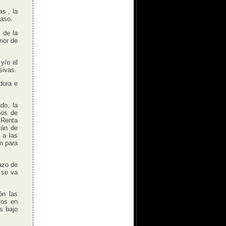
s , la
caso.
 de la
nor de
y/o el
sivas.
dora e
do, la
nos de
 Renta
rán de
 a las
n para
azo de
 se va
ón las
tos en
os bajo