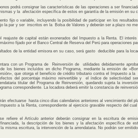
os podrá consignar las características de las operaciones a ser financiada
 mismas y la afectación específica de estos en garantía de la emisión en su 
fijo o variable, incluyendo la posibilidad de participar en los resultados
jo la par y ser inscritos en la Bolsa de Valores y deberán ser a plazo no me
ajuste de capital están exonerados del Impuesto a la Renta. El interés 
e máximo fijado por el Banco Central de Reserva del Perú para operaciones pa
tados de la entidad emisora en su caso, será gasto deducible para la loca
ontara con un Programa de Reinversión de utilidades debidamente aproba
ón de los bienes incluídos en dicho Programa, mediante la emisión de «Bo
rsión», que otorga el beneficio de crédito tributario contra el Impuesto a la
 efectos del porcentaje máximo reinvertible y el índice de selectividad se
rendataria titular del Programa de Reinversión, quedando sujeta la inversión
ograma correspondiente. La locadora deberá emitir la constancia de reinversió
 efectuarse hasta cinco días calendarios anteriores al vencimiento del pl
 Impuesto a la Renta, correspondiente al ejercicio gravable respecto del cual
refiere el Artículo anterior deberán consignar en la escritura de emisi
 financiada, la descripción de los bienes y la afectación específica de es
 la misma escritura, la intervención de la arrendataria. No podrán ser emitid