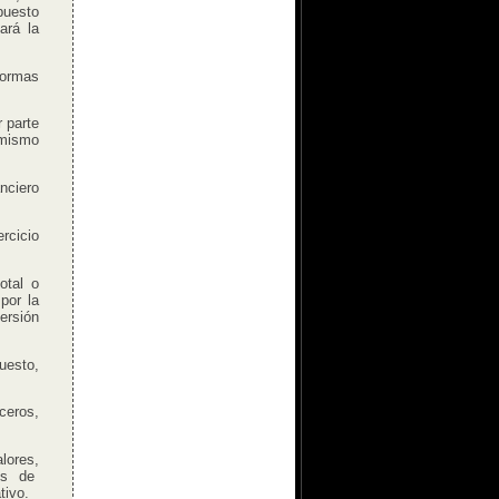
puesto
ará la
normas
 parte
 mismo
nciero
rcicio
otal o
por la
versión
uesto,
ceros,
lores,
nes de
tivo.