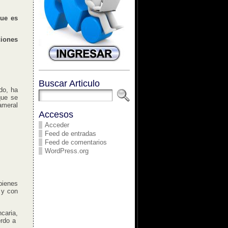
que es
ciones
Buscar Articulo
do, ha
que se
ameral
Accesos
Acceder
Feed de entradas
Feed de comentarios
WordPress.org
bienes
 y con
caria,
erdo a