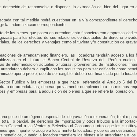
etención del responsable o disponer la extracción del bien del lugar en 
tada con tal medida podrá cuestionar en la vía correspondiente el derecho
xigir la indemnización correspondiente.
cto de los bienes que posea en arrendamiento financiero con empresas dedic
 gozará para los efectos de sus relaciones contractuales de derecho privado
ales, de los derechos y ventajas como si tuviera y/o constitución de grav
eraciones de arrendamiento financiero, las locadoras tendrán acceso a los 
ablezcan en el futuro el Banco Central de Reserva del Perú o cualquie
eas de intermediación actuales o futuras, provenientes de instituciones finan
arrendatario deberá cumplir con los requisitos para ser caificado como benefi
minado aporte propio, que de ser exigible, deberá ser financiado por la locado
ector Público y las empresas a que hace referencia el Artículo 6 del D
ontrato de arrendatarias, deberán previamente cumplimiento a los mismos requ
des y empresas para la adquisición de bienes a que se refiere la operación.
aria goce de un régimen especial de degravación o exoneración, total o parci
total o parcial, de derechos de importación y otros tributos a la importaci
uesto General a las Ventas y Selectivo al Consumo u otros que los sustituya
ienes que importe o adquiera localmente la locadora y que estén destinados 
s beneficios, cuando la locadora transfiera los bienes a la arrendataria o lo