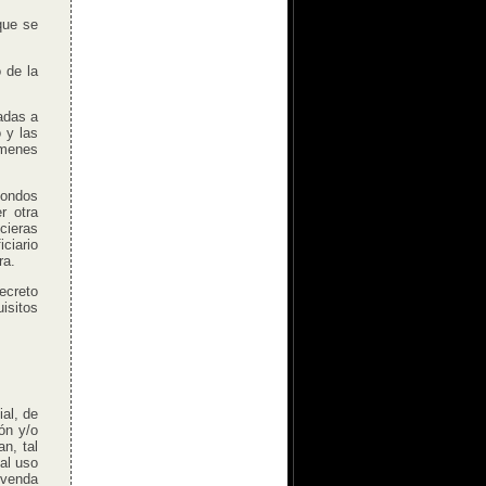
que se
 de la
adas a
 y las
ámenes
fondos
r otra
cieras
ciario
ra.
ecreto
isitos
al, de
ón y/o
n, tal
al uso
s venda