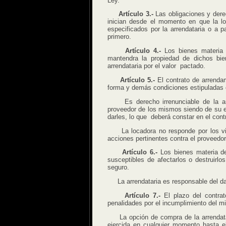
Ley.
Artículo 3.-
Las obligaciones y derec
inician desde el momento en que la lo
especificados por la arrendataria o a pa
primero.
Artículo 4.-
Los bienes materia d
mantendra la propiedad de dichos bie
arrendataria por el valor pactado.
Artículo 5.-
El contrato de arrendam
forma y demás condiciones estipuladas 
Es derecho irrenunciable de la arren
proveedor de los mismos siendo de su e
darles, lo que deberá constar en el cont
La locadora no responde por los vicio
acciones pertinentes contra el proveedor
Artículo 6.-
Los bienes materia de
susceptibles de afectarlos o destruirlo
seguro.
La arrendataria es responsable del dañ
Artículo 7.-
El plazo del contrat
penalidades por el incumplimiento del m
La opción de compra de la arrendatari
ejercida en cualquier momento hasta el