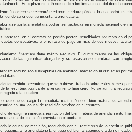
actualmente. Este plazo no está sometido a las limitaciones del derecho com
ento financiero se celebrará mediante escritura pública, la cual podrá inscrib
ida donde se encuentre inscrita la arrendataria.
 abonarse por la arrendataria podrán ser pactadas en moneda nacional o en 
stables.
 intereses, en el contrato se podrán pactar penalidades por mora en el p
 cuotas consecutivas, o el retraso de pago en más de dos meses, facultar
ndamiento financiero tiene mérito ejecutivo. El cumplimiento de las obliga
ización de las garantías otorgadas y su rescisión se tramitarán con arreglo
rrendamiento no son susceptibles de embargo, afectación ni gravamen por m
rendatario.
uier medida precautoria que se hubiese trabado sobre estos bienes por e
 de la escritura pública de arrendamiento financiero. No se admitirá recurso 
entregado a la locadora.
 el derecho de exigir la inmediata restitución del bien materia de arrenda
ncurrido en una causal de rescisión prevista en el contrato.
o de exigir la inmediata restitución del bien materia de arrendamiento finan
 una causal de rescisión prevista en el contrato.
do la causal de rescisión, recaudado con el testimonio de la escritura públ
o requerirá a la arrendataria la entrega del bien al segundo día de notificado.