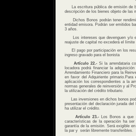
La escritura pública de emisión de bon
descripción de los bienes objeto de las
Dichos Bonos podrán tener rendimiento 
entidad emisora. Podrán ser emitidos ba
3 años.
Los intereses que devenguen y/o el re
reajuste de capital no excederá el límit
El pago por participación en los resul
ingreso gravado para el bonista
Artículo 22.-
Si la arrendataria c
locadora podrá financiar la adquisici
Arrendamiento Financiero para la Reinve
en favor del Adquiriente primario.Para
aplicación los correspondientes a la ar
normas generales de reinversión y al Pr
la utilización del crédito tributario.
Las inversiones en dichos bonos podrán
presentación del declaración jurada del
ha utilizar el crédito.
Artículo 23.-
Los Bonos a que se 
características de la operación ha ser
garantía de la emisión. Será exigible en
la par y serán libremente transferibles.