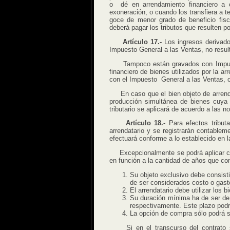
o dé en arrendamiento financiero a 
exoneración, o cuando los transfiera a t
goce de menor grado de beneficio fisca
deberá pagar los tributos que resulten po
Artículo 17.-
Los ingresos derivado
Impuesto General a las Ventas, no result
Tampoco están gravados con Impuesto 
financiero de bienes utilizados por la 
con el Impuesto General a las Ventas, o 
En caso que el bien objeto de arrenda
producción simultánea de bienes cuya 
tributario se aplicará de acuerdo a las n
Artículo 18.-
Para efectos tributa
arrendatario y se registrarán contable
efectuará conforme a lo establecido en l
Excepcionalmente se podrá aplicar com
en función a la cantidad de años que com
Su objeto exclusivo debe consist
de ser considerados costo o gast
El arrendatario debe utilizar los
Su duración mínima ha de ser de 
respectivamente. Este plazo podr
La opción de compra sólo podrá se
Si en el transcurso del contrato se 