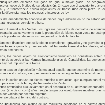
cualquier otra empresa que goce de igual o mayor grado de desgrava
erceros luego de 5 años de su adquisición. En caso que el adquiriente o arren
l y la transferencia tuviera lugar antes de transcurrido dicho plazo, la lo
r la diferencia, más los recargos o intereses de ley.
s del arrendamiento financiero de bienes cuya adquisición no ha estado afe
arán gravados con dicho tributo.
General a las Ventas, los ingresos derivados de contratos de arrenda
arrendataria exclusivamente para la producción de bienes cuya venta no esté g
a la prestación de servicios desgravados de dicho tributo.
miento financiero sea utilizado en operaciones gravadas y no gravadas o p
venta está gravada y desgravada del Impuesto General a las Ventas, el c
ormas pertinentes.
rios, los bienes objeto de arrendamiento financiero se consideran activo fi
mente de acuerdo a las Normas Internacionales de Contabilidad. La depreciac
a Ley del Impuesto a la Renta.
o tasa de depreciación máxima anual aquella que se determine de manera 
prende el contrato, siempre que éste reúna las siguientes características:
ir en la cesión en uso de bienes muebles o inmuebles, que cumplan con el req
o para efectos de la Ley del Impuesto a la Renta.
 bienes arrendados exclusivamente en el desarrollo de su actividad empresarial.
dos (2) o de cinco (5) años, según tengan por objeto bienes muebles o inmu
á ser variado por decreto supremo.
r ejercitada al término del contrato.
incumpliera con alguno de los requisitos señalados en el párrafo anteri