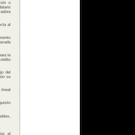
ción o
datario
cadora
cta al
miento
ravada
ara la
rédito
jo del
ión se
lineal
uisito
ebles,
or, el