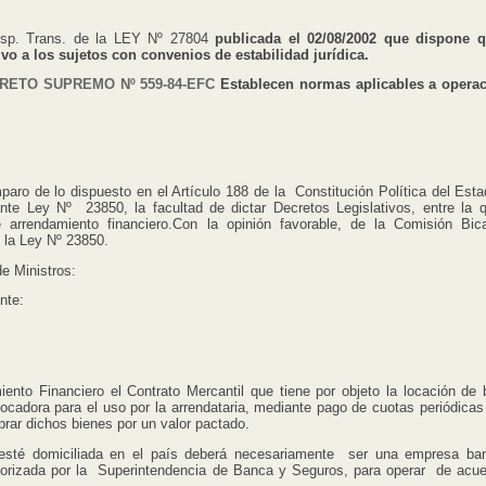
isp. Trans. de la LEY Nº 27804
publicada el 02/08/2002 que dispone 
ivo a los sujetos con convenios de estabilidad jurídica.
RETO SUPREMO Nº 559-84-EFC
Establecen normas aplicables a opera
o de lo dispuesto en el Artículo 188 de la Constitución Política del Esta
nte Ley Nº 23850, la facultad de dictar Decretos Legislativos, entre la 
 arrendamiento financiero.Con la opinión favorable, de la Comisión Bic
e la Ley Nº 23850.
e Ministros:
nte:
nto Financiero el Contrato Mercantil que tiene por objeto la locación de 
cadora para el uso por la arrendataria, mediante pago de cuotas periódicas
prar dichos bienes por un valor pactado.
esté domiciliada en el país deberá necesariamente ser una empresa ban
utorizada por la Superintendencia de Banca y Seguros, para operar de acu