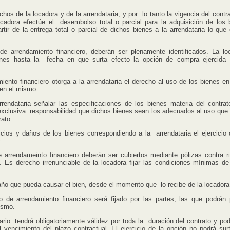
hos de la locadora y de la arrendataria, y por lo tanto la vigencia del contr
cadora efectúe el desembolso total o parcial para la adquisición de los 
rtir de la entrega total o parcial de dichos bienes a la arrendataria lo que 
e arrendamiento financiero, deberán ser plenamente identificados. La lo
nes hasta la fecha en que surta efecto la opción de compra ejercida 
iento financiero otorga a la arrendataria el derecho al uso de los bienes en 
en el mismo.
dataria señalar las especificaciones de los bienes materia del contrat
xclusiva responsabilidad que dichos bienes sean los adecuados al uso que 
rato.
s y daños de los bienes correspondiendo a la arrendataria el ejercicio 
.
 arrendameinto financiero deberán ser cubiertos mediante pólizas contra r
s. Es derecho irrenunciable de la locadora fijar las condiciones mínimas de
o que pueda causar el bien, desde el momento que lo recibe de la locadora
o de arrendamiento financiero será fijado por las partes, las que podrán 
ismo.
o tendrá obligatoriamente válidez por toda la duración del contrato y pod
 vencimiento del plazo contractual. El ejercicio de la opción no podrá surt