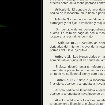
efectos antes de la fecha pactada contr
Artículo 8.-
El contrato de arrendami
pedido de la locadora, en la ficha o part
Artículo 9.-
Las cuotas periódicas a
extranjera y ser fijas o variables y reaju
Sin perjuicio de los correspondientes
cuotas. La falta de pago de dos o más
locadora, a rescindir el contrato.
Artículo 10.-
El contrato de arre
derivadas del mismo incluyendo la real
normas del juicio ejecutivo.
Artículo 11.-
Los bienes dados en a
administrativo o judicial en contra del ar
El Juez deberá dejar sin efecto cualq
mérito de la presentación del testimonio
en tanto no se libere el bien y éste sea 
Artículo 12.-
Asiste a la locadora
financiero, cuando la arrendataria haya i
Al sólo pedido de la locadora el derech
cuando la arrendataria haya incurrido en
Al sólo pedido de la locadora, señalan
arrendamiento financiero, el Juez de turn