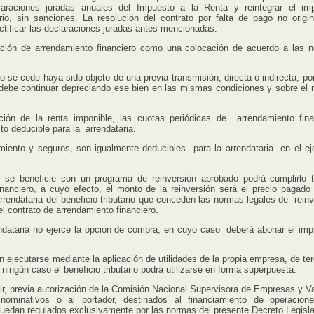
eclaraciones juradas anuales del Impuesto a la Renta y reintegrar el im
io, sin sanciones. La resolución del contrato por falta de pago no origin
rectificar las declaraciones juradas antes mencionadas.
ón de arrendamiento financiero como una colocación de acuerdo a las 
e cede haya sido objeto de una previa transmisión, directa o indirecta, por
io debe continuar depreciando ese bien en las mismas condiciones y sobre el
ción de la renta imponible, las cuotas periódicas de arrendamiento fina
to deducible para la arrendataria.
nto y seguros, son igualmente deducibles para la arrendataria en el eje
 se beneficie con un programa de reinversión aprobado podrá cumplirlo t
nanciero, a cuyo efecto, el monto de la reinversión será el precio pagado 
 arrendataria del beneficio tributario que conceden las normas legales de rein
l contrato de arrendamiento financiero.
dataria no ejerce la opción de compra, en cuyo caso deberá abonar el imp
ecutarse mediante la aplicación de utilidades de la propia empresa, de ter
ningún caso el beneficio tributario podrá utilizarse en forma superpuesta.
r, previa autorización de la Comisión Nacional Supervisora de Empresas y Va
nominativos o al portador, destinados al financiamiento de operacio
uedan regulados exclusivamente por las normas del presente Decreto Legisla