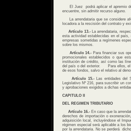
El Juez podrá aplicar el apremio de d
encuentre, sin admitir recurso alguno.
La arrendataria que se considere afec
locadora a la rescisión del contrato y e
Artículo 13.-
La arrendataria, respe
esta actividad establecidas en el país,
empresas sometidas a regímenes especi
sobre los mismos.
Artículo 14.-
Para financiar sus op
promocionales establecidos o que est
institución de crédito, así como las lín
del país o del exterior. Para ellos, el 
de esos fondos, salvo el relativo al deno
Artículo 15.-
Las entidades del S
Legislativo Nº 216, para suscribir un c
y aprobaciones exigidos a dichas entida
CAPITULO II
DEL REGIMEN TRIBUTARIO
Artículo 16.-
En caso que la arrendat
derechos de importación o exoneración, 
adquisición local, incluyéndose el Imp
régimen especial será aplicable a los b
por la arrendataria. No se perderá dicho