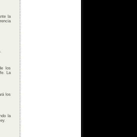
nte la
rencia
.
de los
fe. La
rá los
ndo la
ley.