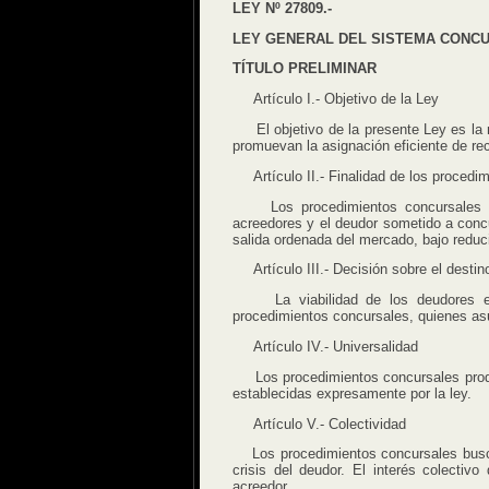
LEY Nº 27809.-
LEY GENERAL DEL SISTEMA CONC
TÍTULO PRELIMINAR
Artículo I.- Objetivo de la Ley
El objetivo de la presente Ley es la r
promuevan la asignación eficiente de rec
Artículo II.- Finalidad de los procedi
Los procedimientos concursales tiene
acreedores y el deudor sometido a concu
salida ordenada del mercado, bajo reduc
Artículo III.- Decisión sobre el destin
La viabilidad de los deudores en e
procedimientos concursales, quienes as
Artículo IV.- Universalidad
Los procedimientos concursales produce
establecidas expresamente por la ley.
Artículo V.- Colectividad
Los procedimientos concursales buscan 
crisis del deudor. El interés colecti
acreedor.