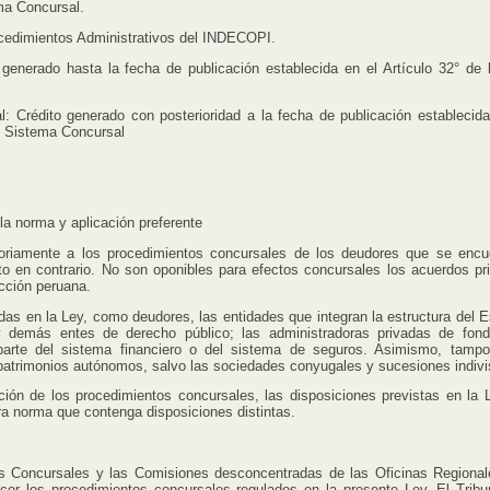
ma Concursal.
dimientos Administrativos del INDECOPI.
enerado hasta la fecha de publicación establecida en el Artículo 32° de 
rédito generado con posterioridad a la fecha de publicación establecida
el Sistema Concursal
a norma y aplicación preferente
nte a los procedimientos concursales de los deudores que se encu
cto en contrario. No son oponibles para efectos concursales los acuerdos pr
icción peruana.
 la Ley, como deudores, las entidades que integran la estructura del E
 demás entes de derecho público; las administradoras privadas de fon
arte del sistema financiero o del sistema de seguros. Asimismo, tamp
patrimonios autónomos, salvo las sociedades conyugales y sucesiones indivi
e los procedimientos concursales, las disposiciones previstas en la 
ra norma que contenga disposiciones distintas.
oncursales y las Comisiones desconcentradas de las Oficinas Regional
r los procedimientos concursales regulados en la presente Ley. El Tribu