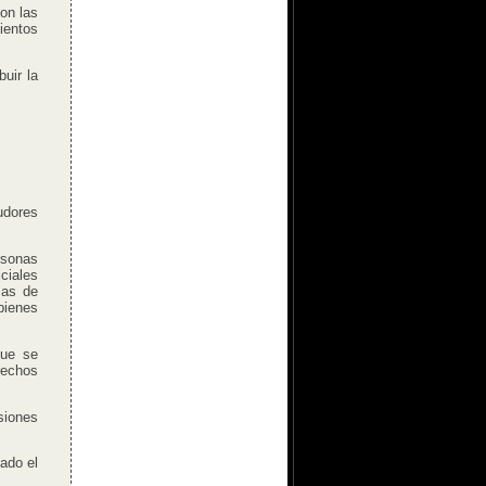
on las
ientos
uir la
dores
sonas
ciales
mas de
bienes
ue se
rechos
siones
ado el