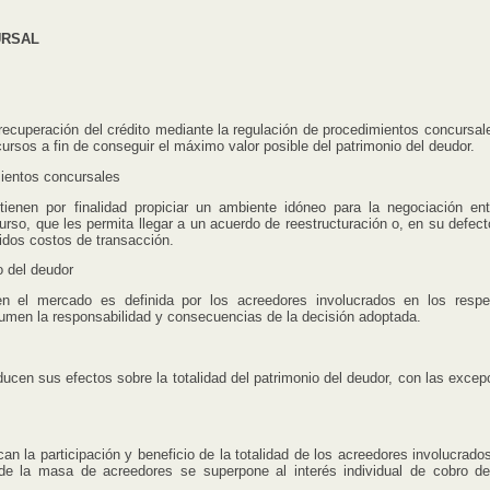
URSAL
ecuperación del crédito mediante la regulación de procedimientos concursal
ursos a fin de conseguir el máximo valor posible del patrimonio del deudor.
mientos concursales
n por finalidad propiciar un ambiente idóneo para la negociación ent
rso, que les permita llegar a un acuerdo de reestructuración o, en su defecto
idos costos de transacción.
o del deudor
l mercado es definida por los acreedores involucrados en los respe
umen la responsabilidad y consecuencias de la decisión adoptada.
n sus efectos sobre la totalidad del patrimonio del deudor, con las excep
la participación y beneficio de la totalidad de los acreedores involucrados
vo de la masa de acreedores se superpone al interés individual de cobro d