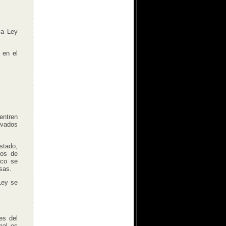
la Ley
 en el
entren
ivados
stado,
dos de
oco se
sas.
Ley se
es del
nal es