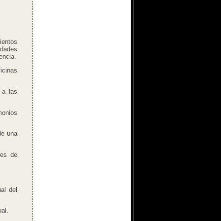
ientos
idades
encia.
icinas
 a las
monios
de una
res de
al del
al.