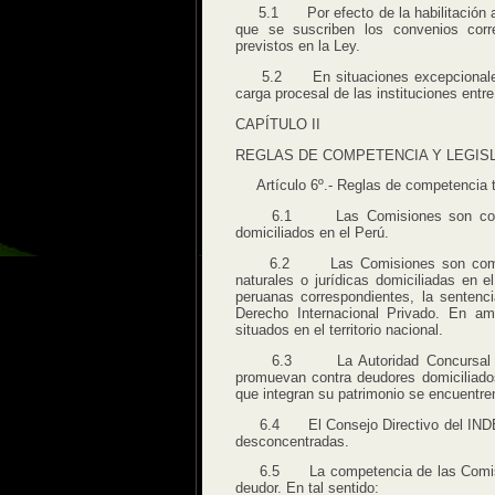
5.1 Por efecto de la habilitación a que
que se suscriben los convenios corre
previstos en la Ley.
5.2 En situaciones excepcionales, la
carga procesal de las instituciones entre
CAPÍTULO II
REGLAS DE COMPETENCIA Y LEGIS
Artículo 6º.- Reglas de competencia ter
6.1 Las Comisiones son competent
domiciliados en el Perú.
6.2 Las Comisiones son competente
naturales o jurídicas domiciliadas en e
peruanas correspondientes, la sentenc
Derecho Internacional Privado. En a
situados en el territorio nacional.
6.3 La Autoridad Concursal peruan
promuevan contra deudores domiciliado
que integran su patrimonio se encuentren 
6.4 El Consejo Directivo del INDECOPI
desconcentradas.
6.5 La competencia de las Comisiones
deudor. En tal sentido: