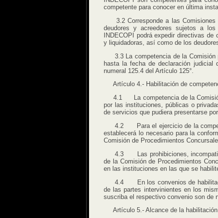
competente para conocer en última insta
3.2 Corresponde a las Comisiones seña
deudores y acreedores sujetos a los
INDECOPI podrá expedir directivas de cu
y liquidadoras, así como de los deudore
3.3 La competencia de la Comisión par
hasta la fecha de declaración judicial
numeral 125.4 del Artículo 125°.
Artículo 4.- Habilitación de competen
4.1 La competencia de la Comisión d
por las instituciones, públicas o priva
de servicios que pudiera presentarse por
4.2 Para el ejercicio de la competenci
establecerá lo necesario para la confo
Comisión de Procedimientos Concursal
4.3 Las prohibiciones, incompatibilid
de la Comisión de Procedimientos Con
en las instituciones en las que se habil
4.4 En los convenios de habilitación
de las partes intervinientes en los mis
suscriba el respectivo convenio son de n
Artículo 5.- Alcance de la habilitació