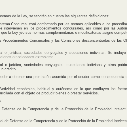
rmas de la Ley, se tendrán en cuenta las siguientes definiciones:
ema Concursal está conformado por las normas aplicables a los procedim
e intervienen en los procedimientos concursales, así como por las Autor
as que la Ley y/o sus normas complementarias o modificatorias asigne compet
rocedimientos Concursales y las Comisiones desconcentradas de las Of
 jurídica, sociedades conyugales y sucesiones indivisas. Se incluye
aciones o sociedades extranjeras.
o jurídica, sociedades conyugales, sucesiones indivisas y otros patri
n crédito.
dor a obtener una prestación asumida por el deudor como consecuencia 
tividad económica, habitual y autónoma en la que confluyen los facto
arrollada con el objeto de producir bienes o prestar servicios.
s.
efensa de la Competencia y de la Protección de la Propiedad Intelectu
 de Defensa de la Competencia y de la Protección de la Propiedad Intelectu