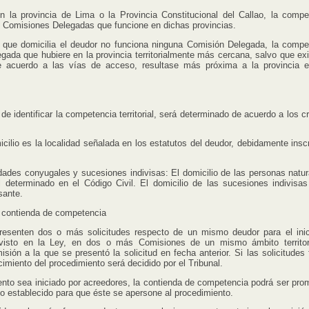
a provincia de Lima o la Provincia Constitucional del Callao, la compe
s Comisiones Delegadas que funcione en dichas provincias.
e domicilia el deudor no funciona ninguna Comisión Delegada, la compe
gada que hubiere en la provincia territorialmente más cercana, salvo que exi
e acuerdo a las vías de acceso, resultase más próxima a la provincia 
 identificar la competencia territorial, será determinado de acuerdo a los cr
lio es la localidad señalada en los estatutos del deudor, debidamente inscr
es conyugales y sucesiones indivisas: El domicilio de las personas natur
determinado en el Código Civil. El domicilio de las sucesiones indivisas
sante.
 contienda de competencia
n dos o más solicitudes respecto de un mismo deudor para el inic
evisto en la Ley, en dos o más Comisiones de un mismo ámbito territori
sión a la que se presentó la solicitud en fecha anterior. Si las solicitudes 
miento del procedimiento será decidido por el Tribunal.
sea iniciado por acreedores, la contienda de competencia podrá ser pro
zo establecido para que éste se apersone al procedimiento.