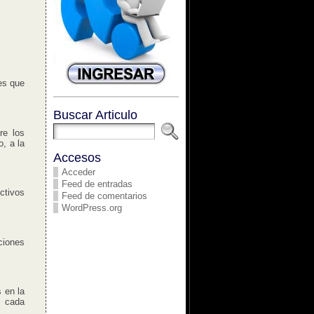
es que
Buscar Articulo
re los
, a la
Accesos
Acceder
Feed de entradas
ctivos
Feed de comentarios
WordPress.org
ciones
 en la
e cada