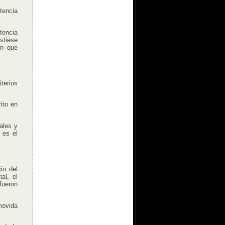
tencia
tencia
stiese
en que
iterios
ito en
ales y
 es el
io del
al, el
fueron
movida