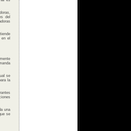
doras,
es del
adoras
tiende
 en el
lmente
emanda
ual se
ara la
rantes
ciones
da una
que se