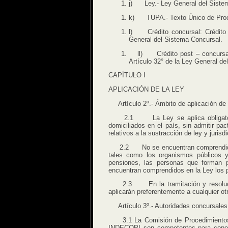
j) Ley.- Ley General del Siste
k) TUPA.- Texto Único de Proce
l) Crédito concursal: Crédito g
General del Sistema Concursal.
ll) Crédito post – concursal: C
Artículo 32° de la Ley General d
CAPÍTULO I
APLICACIÓN DE LA LEY
Artículo 2º.- Ámbito de aplicación de l
2.1 La Ley se aplica obligatoriame
domiciliados en el país, sin admitir pa
relativos a la sustracción de ley y jurisd
2.2 No se encuentran comprendidas en
tales como los organismos públicos y
pensiones, las personas que forman p
encuentran comprendidos en la Ley los 
2.3 En la tramitación y resolución d
aplicarán preferentemente a cualquier ot
Artículo 3º.- Autoridades concursales
3.1 La Comisión de Procedimientos C
INDECOPI son competentes para conoce