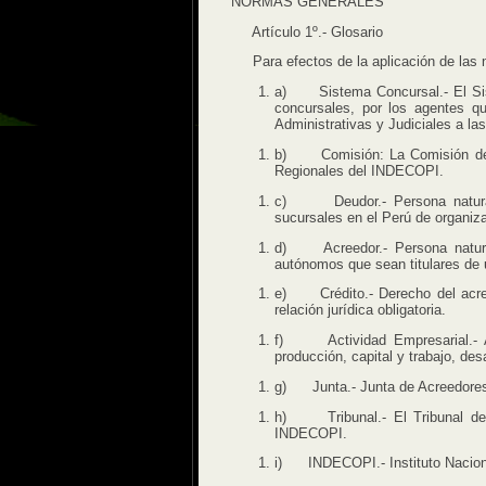
NORMAS GENERALES
Artículo 1º.- Glosario
Para efectos de la aplicación de las no
a) Sistema Concursal.- El Sist
concursales, por los agentes qu
Administrativas y Judiciales a l
b) Comisión: La Comisión de P
Regionales del INDECOPI.
c) Deudor.- Persona natural o
sucursales en el Perú de organiz
d) Acreedor.- Persona natural 
autónomos que sean titulares de u
e) Crédito.- Derecho del acree
relación jurídica obligatoria.
f) Actividad Empresarial.- Ac
producción, capital y trabajo, des
g) Junta.- Junta de Acreedore
h) Tribunal.- El Tribunal de D
INDECOPI.
i) INDECOPI.- Instituto Nacional