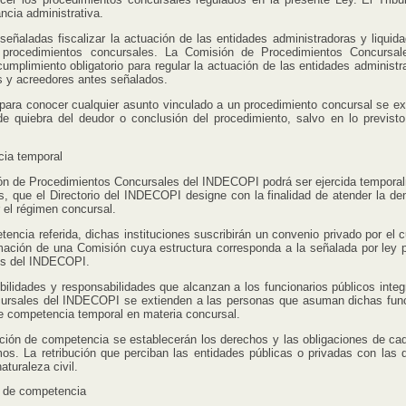
ncia administrativa.
ladas fiscalizar la actuación de las entidades administradoras y liquida
 procedimientos concursales. La Comisión de Procedimientos Concursal
mplimiento obligatorio para regular la actuación de las entidades administr
s y acreedores antes señalados.
a conocer cualquier asunto vinculado a un procedimiento concursal se ex
 de quiebra del deudor o conclusión del procedimiento, salvo en lo previsto
cia temporal
e Procedimientos Concursales del INDECOPI podrá ser ejercida tempora
das, que el Directorio del INDECOPI designe con la finalidad de atender la d
 el régimen concursal.
a referida, dichas instituciones suscribirán un convenio privado por el c
rmación de una Comisión cuya estructura corresponda a la señalada por ley p
es del INDECOPI.
ades y responsabilidades que alcanzan a los funcionarios públicos integ
cursales del INDECOPI se extienden a las personas que asuman dichas fun
ite competencia temporal en materia concursal.
 de competencia se establecerán los derechos y las obligaciones de ca
mos. La retribución que perciban las entidades públicas o privadas con las 
aturaleza civil.
n de competencia