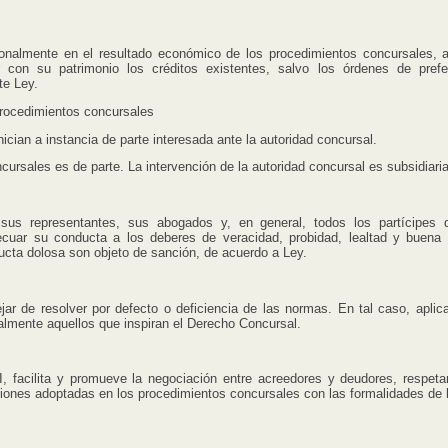
almente en el resultado económico de los procedimientos concursales, a
r con su patrimonio los créditos existentes, salvo los órdenes de prefe
te Ley.
procedimientos concursales
an a instancia de parte interesada ante la autoridad concursal.
sales es de parte. La intervención de la autoridad concursal es subsidiaria
 representantes, sus abogados y, en general, todos los partícipes 
cuar su conducta a los deberes de veracidad, probidad, lealtad y buena 
ducta dolosa son objeto de sanción, de acuerdo a Ley.
 de resolver por defecto o deficiencia de las normas. En tal caso, aplica
ialmente aquellos que inspiran el Derecho Concursal.
cilita y promueve la negociación entre acreedores y deudores, respeta
iones adoptadas en los procedimientos concursales con las formalidades de 