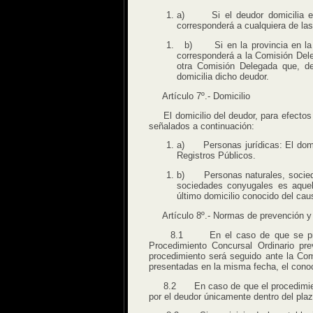
a) Si el deudor domicilia en l
corresponderá a cualquiera de la
b) Si en la provincia en la qu
corresponderá a la Comisión Dele
otra Comisión Delegada que, d
domicilia dicho deudor.
Artículo 7º.- Domicilio
El domicilio del deudor, para efectos de
señalados a continuación:
a) Personas jurídicas: El domici
Registros Públicos.
b) Personas naturales, sociedad
sociedades conyugales es aquel 
último domicilio conocido del cau
Artículo 8º.- Normas de prevención y
8.1 En el caso de que se presente
Procedimiento Concursal Ordinario pr
procedimiento será seguido ante la Comi
presentadas en la misma fecha, el conoci
8.2 En caso de que el procedimiento 
por el deudor únicamente dentro del pla